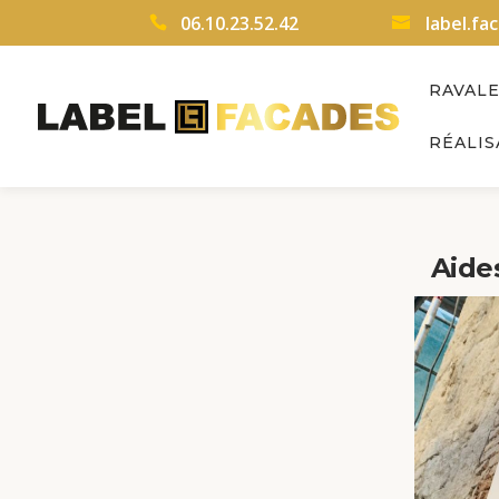
06.10.23.52.42
label.f
RAVAL
RÉALIS
Aide