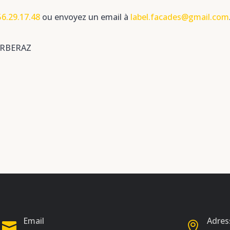
56.29.17.48
ou envoyez un email à
label.facades@gmail.com
 BARBERAZ
Email
Adres