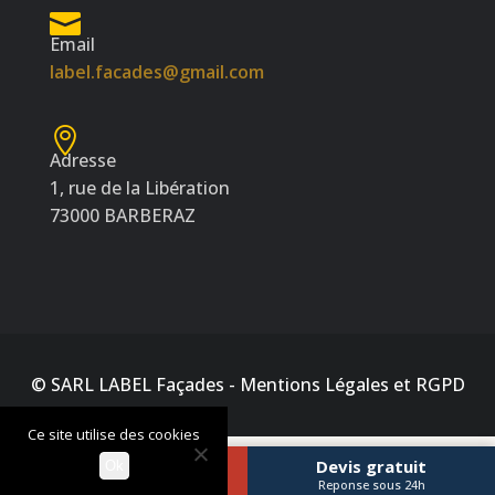
Email
label.facades@gmail.com
Adresse
1, rue de la Libération
73000 BARBERAZ
© SARL LABEL Façades -
Mentions Légales et RGPD
Ce site utilise des cookies
Appeler
Devis gratuit
Ok
06 10 23 52 42
Reponse sous 24h