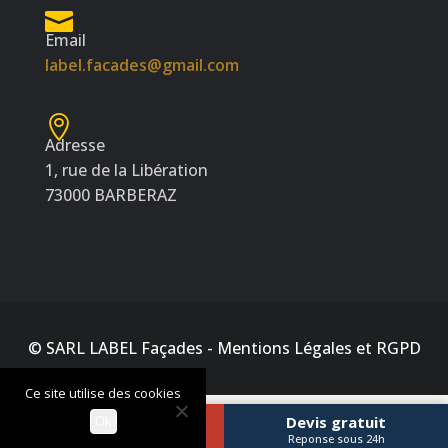
Email
label.facades@gmail.com
Adresse
1, rue de la Libération
73000 BARBERAZ
© SARL LABEL Façades -
Mentions Légales et RGPD
Ce site utilise des cookies
Appeler
Devis gratuit
Ok
06 10 23 52 42
Reponse sous 24h