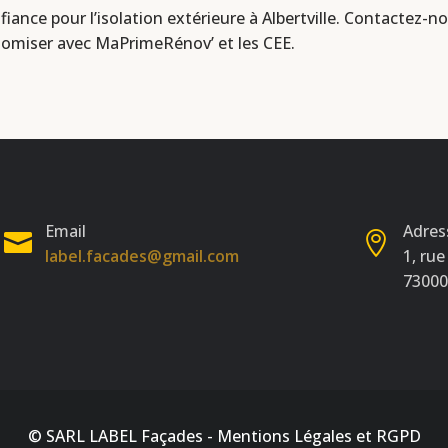
iance pour l’isolation extérieure à Albertville. Contactez-n
miser avec MaPrimeRénov’ et les CEE.
Email
Adres
label.facades@gmail.com
1, rue
7300
© SARL LABEL Façades -
Mentions Légales et RGPD