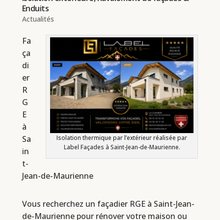
Enduits
Actualités
Fa
ça
di
er
R
G
E
à
Isolation thermique par l’extérieur réalisée par
Sa
Label Façades à Saint-Jean-de-Maurienne.
in
t-
Jean-de-Maurienne
Vous recherchez un façadier RGE à Saint-Jean-
de-Maurienne pour rénover votre maison ou